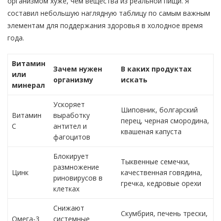
организмом хуже, чем вещества из реальной пищи. Я
составил небольшую наглядную таблицу по самым важным
элементам для поддержания здоровья в холодное время
года.
Витамин
Зачем нужен
В каких продуктах
или
организму
искать
минерал
Ускоряет
Шиповник, болгарский
Витамин
выработку
перец, черная смородина,
С
антител и
квашеная капуста
фагоцитов
Блокирует
Тыквенные семечки,
размножение
Цинк
качественная говядина,
риновирусов в
гречка, кедровые орехи
клетках
Снижают
Скумбрия, печень трески,
Омега-3
системные