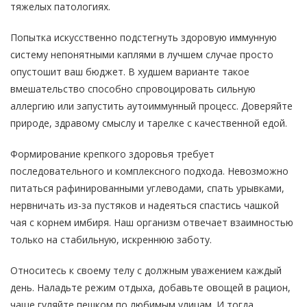
тяжелых патологиях.
Попытка искусственно подстегнуть здоровую иммунную
систему непонятными каплями в лучшем случае просто
опустошит ваш бюджет. В худшем варианте такое
вмешательство способно спровоцировать сильную
аллергию или запустить аутоиммунный процесс. Доверяйте
природе, здравому смыслу и тарелке с качественной едой.
Формирование крепкого здоровья требует
последовательного и комплексного подхода. Невозможно
питаться рафинированными углеводами, спать урывками,
нервничать из-за пустяков и надеяться спастись чашкой
чая с корнем имбиря. Наш организм отвечает взаимностью
только на стабильную, искреннюю заботу.
Относитесь к своему телу с должным уважением каждый
день. Наладьте режим отдыха, добавьте овощей в рацион,
чаще гуляйте пешком по любимым улицам. И тогда