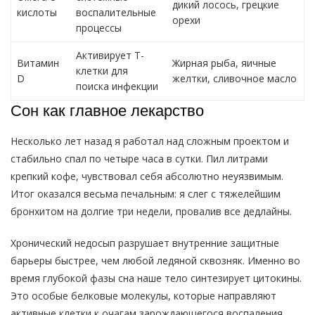
дикий лосось, грецкие
кислоты
воспалительные
орехи
процессы
Активирует Т-
Витамин
Жирная рыба, яичные
клетки для
D
желтки, сливочное масло
поиска инфекции
Сон как главное лекарство
Несколько лет назад я работал над сложным проектом и
стабильно спал по четыре часа в сутки. Пил литрами
крепкий кофе, чувствовал себя абсолютно неуязвимым.
Итог оказался весьма печальным: я слег с тяжелейшим
бронхитом на долгие три недели, провалив все дедлайны.
Хронический недосып разрушает внутренние защитные
барьеры быстрее, чем любой ледяной сквозняк. Именно во
время глубокой фазы сна наше тело синтезирует цитокины.
Это особые белковые молекулы, которые направляют
активные клетки к очагам зарождающегося воспаления.