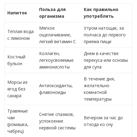
Польза для
Как правильно
Напиток
организма
употреблять
Мягкое
Утром натощак, за
Теплая вода
ощелачивание,
полчаса до первого
с лимоном
легкий витамин С
приема пищи
Коллаген,
Днем в качестве
Костный
легкоусвояемые
перекуса или основы
бульон
аминокислоты
для супа
В течение дня,
Морсы из
Антиоксиданты,
желательно
ягод без
флавоноиды
комнатной
сахара
температуры
Травяные
Снятие спазмов,
чаи
Вечером за час до
успокоение
(ромашка,
отхода ко сну
нервной системы
чабрец)